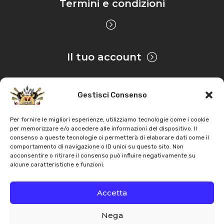
Termini e condizioni
Il tuo account
Gestisci Consenso
Privacy & Cookie
Per fornire le migliori esperienze, utilizziamo tecnologie come i cookie
per memorizzare e/o accedere alle informazioni del dispositivo. Il
consenso a queste tecnologie ci permetterà di elaborare dati come il
Copyright
AZ Agri
. Tutti i diritti servati |
Assistenza |
comportamento di navigazione o ID unici su questo sito. Non
acconsentire o ritirare il consenso può influire negativamente su
Contatti
alcune caratteristiche e funzioni.
Sviluppato da
Accetta
Nega
Italiano
English