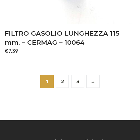
FILTRO GASOLIO LUNGHEZZA 115
mm. – CERMAG – 10064
€
7,39
1
2
3
→