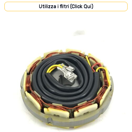
Utilizza i filtri (Click Qui)
FILTRI
(37)
FRENI
(3)
IMPIANTO ELETTRICO
(7)
MOTORE
(28)
TRASMISSIONE
(12)
Disponibile