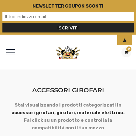
NEWSLETTER COUPON SCONTI
▲
0
ACCESSORI GIROFARI
Stai visualizzando i prodotti categorizzati in
accessori girofari
,
girofari
,
materiale elettrico
.
Fai click su un prodotto e controlla la
compatibilità con il tuo mezzo