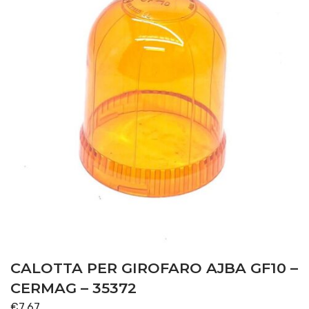
CALOTTA PER GIROFARO AJBA GF10 –
CERMAG – 35372
€
7,67