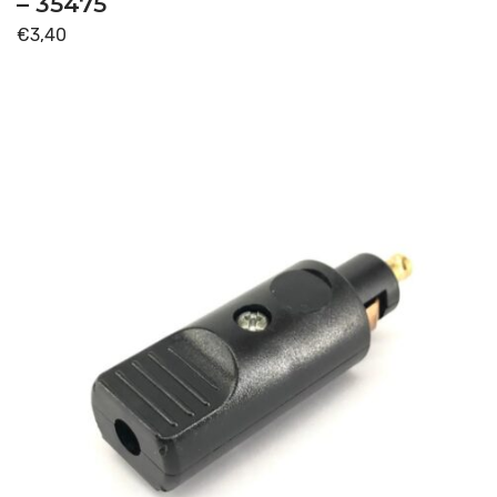
– 35475
€
3,40