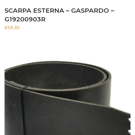
SCARPA ESTERNA – GASPARDO –
G19200903R
€
59,30