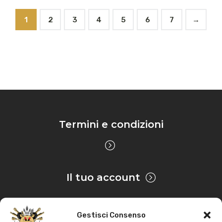
1
2
3
4
5
6
7
→
Termini e condizioni
Il tuo account
Gestisci Consenso
Privacy & Cookie