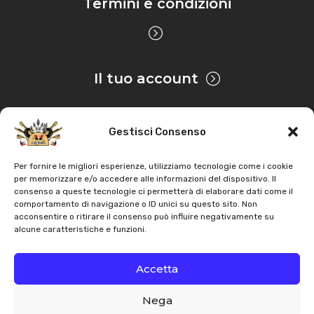
Termini e condizioni
Il tuo account
Gestisci Consenso
Privacy & Cookie
Per fornire le migliori esperienze, utilizziamo tecnologie come i cookie
per memorizzare e/o accedere alle informazioni del dispositivo. Il
consenso a queste tecnologie ci permetterà di elaborare dati come il
Copyright
AZ Agri
. Tutti i diritti servati |
Assistenza |
comportamento di navigazione o ID unici su questo sito. Non
acconsentire o ritirare il consenso può influire negativamente su
Contatti
alcune caratteristiche e funzioni.
Sviluppato da
Accetta
Nega
Italiano
English