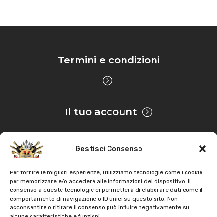
Termini e condizioni
Il tuo account
Gestisci Consenso
Privacy & Cookie
Per fornire le migliori esperienze, utilizziamo tecnologie come i cookie
per memorizzare e/o accedere alle informazioni del dispositivo. Il
consenso a queste tecnologie ci permetterà di elaborare dati come il
Copyright
AZ Agri
. Tutti i diritti servati |
Assistenza |
comportamento di navigazione o ID unici su questo sito. Non
acconsentire o ritirare il consenso può influire negativamente su
Contatti
alcune caratteristiche e funzioni.