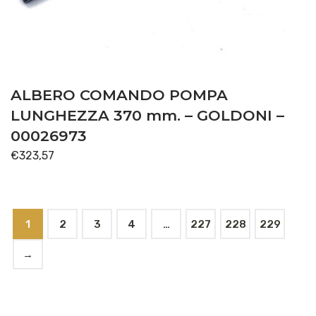
ALBERO COMANDO POMPA
LUNGHEZZA 370 mm. – GOLDONI –
00026973
€
323,57
1
2
3
4
…
227
228
229
→