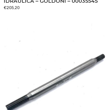
IDRAULICA – GOLDONI – 00035545
€
205,20