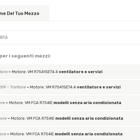
Nome Del Tuo Mezzo
per i seguenti mezzi:
tore
–
Motore: VM R7541SET4.4
ventilatore e servizi
209 – Trattore
–
Motore: VM R7541SET4.4
ventilatore e servizi
ore
–
Motore: VM FCA R754IE
modelli senza aria condizionata
tore
–
Motore: VM FCA R754IE
modelli senza aria condizionata
tore
–
Motore: VM FCA R754IE
modelli senza aria condizionata