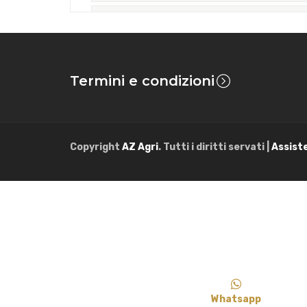
Goldoni
–
90 – S dalla matricola A621343 – Tratt
Goldoni
–
100 – S dalla matricola A621343 – Trat
Termini e condizioni
Goldoni
–
110 – S dalla matricola A621343 – Tratt
Questo articolo è un prodotto compatibi
Copyright
AZ Agri
. Tutti i diritti servati |
Assist
Whatsapp