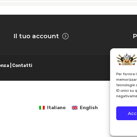
ore
–
Motore: VM FCA R754IE
modelli senza aria condizionata
tore
modelli senza aria condizionata
Il tuo account
P
ore
modelli senza aria condizionata
le per i seguenti mezzi:
enza | Contatti
Per fornire 
memorizzare
tecnologie 
ID unici su 
negativamen
Italiano
English
Acc