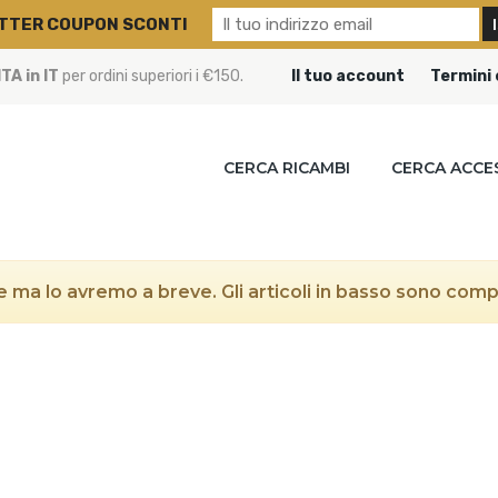
TTER COUPON SCONTI
A in IT
per ordini superiori i €150.
Il tuo account
Termini 
CERCA RICAMBI
CERCA ACCE
 ma lo avremo a breve. Gli articoli in basso sono compat