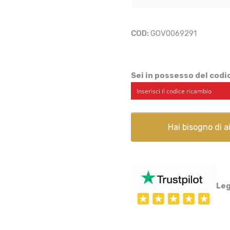
COD:
GOV0069291
Sei in possesso del cod
Hai bisogno di 
Leg