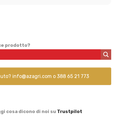
ice prodotto?
aiuto?
info@azagri.com
o
388 65 21 773
gi cosa dicono di noi su
Trustpilot