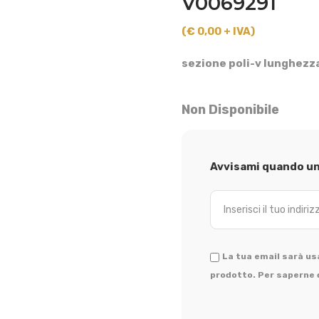
V0069291
(€ 0,00 + IVA)
sezione poli-v lunghezz
Non Disponibile
Avvisami quando un 
La tua email sarà usa
prodotto. Per saperne d