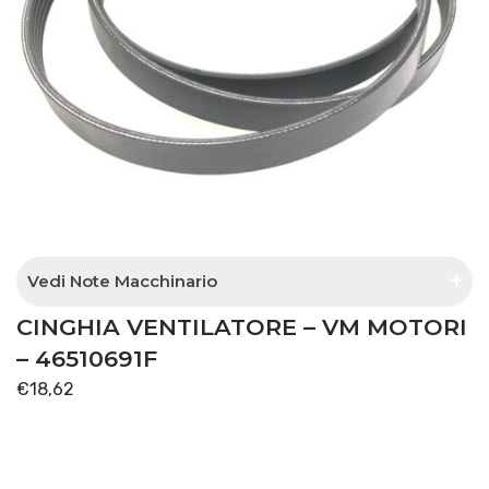
Vedi Note Macchinario
CINGHIA VENTILATORE – VM MOTORI
modelli senza aria condizionata
– 46510691F
€
18,62