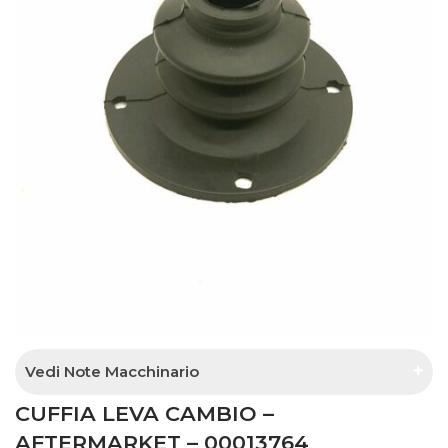
Vedi Note Macchinario
CUFFIA LEVA CAMBIO –
interna lato scatola cambio
AFTERMARKET – 00013764