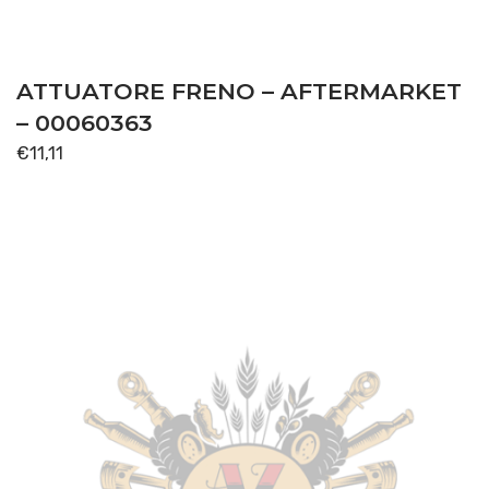
SOLLEVATORE
(2)
TRASMISSIONE
(50)
ATTUATORE FRENO – AFTERMARKET
Disponibile
– 00060363
€
11,11