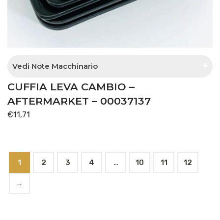
Vedi Note Macchinario
CUFFIA LEVA CAMBIO –
esterna lato tunnel centrale
AFTERMARKET – 00037137
€
11,71
1
2
3
4
…
10
11
12
→