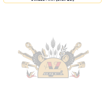
CABINA
(6)
CARROZZERIA
(5)
DISCHI FRIZIONE
(7)
FILTRI
(65)
FRENI
(11)
IMPIANTO ELETTRICO
(48)
IMPIANTO IDRAULICO
(15)
MOTORE
(72)
POMPE
(10)
PONTE ANTERIORE
(9)