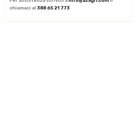
Per assistenza scrivici a
info@azagri.com
o
chiamaci al
388 65 21 773