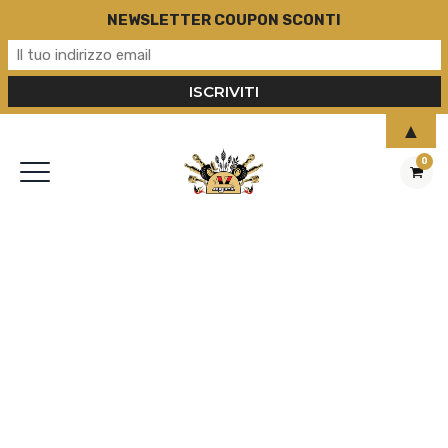
NEWSLETTER COUPON SCONTI
▲
0