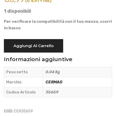
(€ 4,91 + IVA)
1 disponibili
Per verificare la compatibilità con il tuo mezzo, scorri
in basso
BULBO
Aggiungi Al Carrello
TEMPERATURA
OLIO
Informazioni aggiuntive
E
ACQUA
Peso netto
0.04 Kg
FILETTATURA
M16x1,5
Marchio
CERMAG
-
Codice Articolo
35659
CERMAG
-
35659
COD:
CER35659
quantità