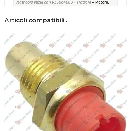
Matricola inizia con 933864003 – Trattore
–
Motore:
VM D704TE2
solo per spia controllo
Articoli compatibili…
Antonio Carraro
–
TGF 10400 – Serie 93 Matricola
inizia con 934564001 – Trattore
–
Motore: VM D754TE2
solo per spia controllo
Antonio Carraro
–
TGF 10400 INTERCOOLER – Serie
93 Matricola inizia con 934964000 – Trattore
–
Motore:
VM D754IE3
solo per spia controllo
Antonio Carraro
–
TGF 9400 – Serie 93 Matricola
inizia con 933864001 – Trattore
–
Motore: VM D704LTE
solo per spia controllo
Antonio Carraro
–
TGF 9400 II SERIE – Serie 93
Matricola inizia con 933864002 – Trattore
–
Motore:
VM D704TE2
solo per spia controllo