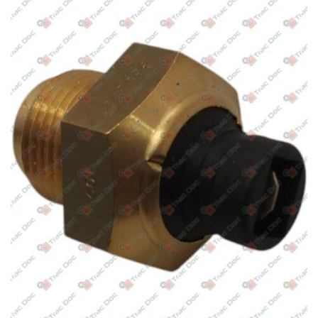
D703L Vers. 08A
Goldoni
–
Star 3050 ( NRG – IST – SE – SL – TOP ) –
Star 3000 dalla matricola A… – Trattore
–
Motore: VM
HR394H
Goldoni
–
Star 3070 ( NRG – IST – SE – SL – TOP ) –
Star 3000 dalla matricola A… – Trattore
–
Motore: VM
HR494H
Goldoni
–
85 – Quasar dalla matricola C535037
fino alla matricola D586197 – Trattore
–
Motore: VM
D704TE2