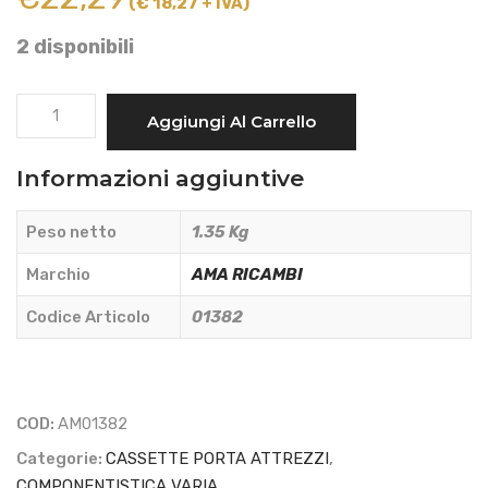
(€ 18,27 + IVA)
2 disponibili
CASSETTA
Aggiungi Al Carrello
PORTA
ATTREZZI
Informazioni aggiuntive
IN
LAMIERA
Peso netto
1.35 Kg
260x140x130
mm.
Marchio
AMA RICAMBI
-
Codice Articolo
01382
AMA
RICAMBI
-
01382
COD:
AM01382
quantità
Categorie:
CASSETTE PORTA ATTREZZI
,
COMPONENTISTICA VARIA