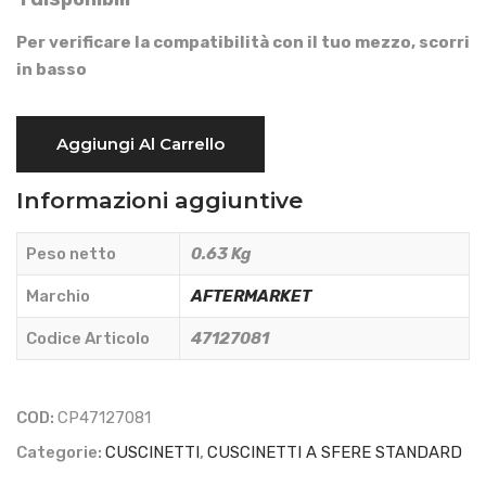
Per verificare la compatibilità con il tuo mezzo, scorri
in basso
CUSCINETTO
Aggiungi Al Carrello
A
SFERE
Informazioni aggiuntive
SCHERMATO
75x115x20
Peso netto
0.63 Kg
-
AFTERMARKET
Marchio
AFTERMARKET
-
Codice Articolo
47127081
47127081
quantità
COD:
CP47127081
Categorie:
CUSCINETTI
,
CUSCINETTI A SFERE STANDARD