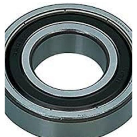
New Holland
–
TN70F (9/97-1/04) – Serie TNF –
Trattore
New Holland
–
TN75F (5/98-10/01) – Serie TNF –
Trattore
New Holland
–
TN80F (10/01-1/04) – Serie TNF –
Trattore
New Holland
–
TN90F (9/97-10/01) – Serie TNF –
Trattore
New Holland
–
TN95F (10/01-1/04) – Serie TNF –
Trattore
New Holland
–
TN75FA (1/04-12/08) – Serie TNFA –
Trattore