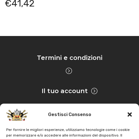
€
41,42
D05S474WT15001 – Trattore
–
Motore: Mitsubishi
Hurlimann
–
PRINCE 30 – PRINCE dalla matricola
H05S354WT1001 – Trattore
–
Motore: Mitsubishi
Hurlimann
–
PRINCE 35 – PRINCE dalla matricola
H05S354WT10001 – Trattore
–
Motore: Mitsubishi
Termini e condizioni
Hurlimann
–
PRINCE 40 – PRINCE dalla matricola
H05S414WT1001 – Trattore
–
Motore: Mitsubishi
Il tuo account
Hurlimann
–
PRINCE 40 – PRINCE dalla matricola
H05S414WT6001 – Trattore
–
Motore: Mitsubishi
Gestisci Consenso
Hurlimann
–
PRINCE 45 – PRINCE dalla matricola
Privacy & Cookie
H05S454WT10001 – Trattore
–
Motore: Mitsubishi
Per fornire le migliori esperienze, utilizziamo tecnologie come i cookie
per memorizzare e/o accedere alle informazioni del dispositivo. Il
Hurlimann
–
PRINCE 45 – PRINCE dalla matricola