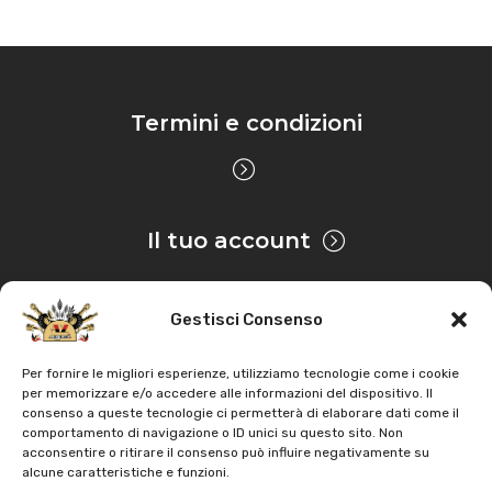
Termini e condizioni
Il tuo account
Gestisci Consenso
Privacy & Cookie
Per fornire le migliori esperienze, utilizziamo tecnologie come i cookie
per memorizzare e/o accedere alle informazioni del dispositivo. Il
consenso a queste tecnologie ci permetterà di elaborare dati come il
comportamento di navigazione o ID unici su questo sito. Non
Copyright
AZ Agri
. Tutti i diritti servati |
Assistenza |
acconsentire o ritirare il consenso può influire negativamente su
Contatti
alcune caratteristiche e funzioni.