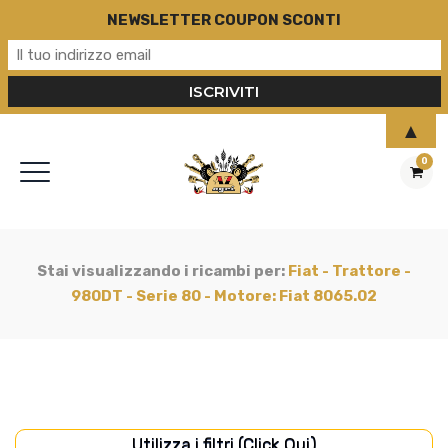
NEWSLETTER COUPON SCONTI
▲
0
Stai visualizzando i ricambi per:
Fiat - Trattore -
980DT - Serie 80 - Motore: Fiat 8065.02
Utilizza i filtri (Click Qui)