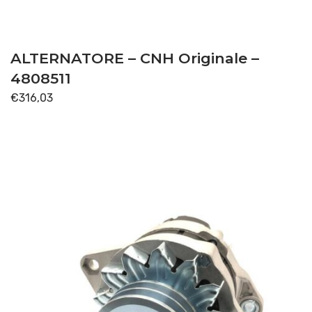
SOLLEVATORE
(2)
TRASMISSIONE
(88)
ALTERNATORE – CNH Originale –
Disponibile
4808511
€
316,03