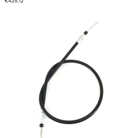
€
426,12