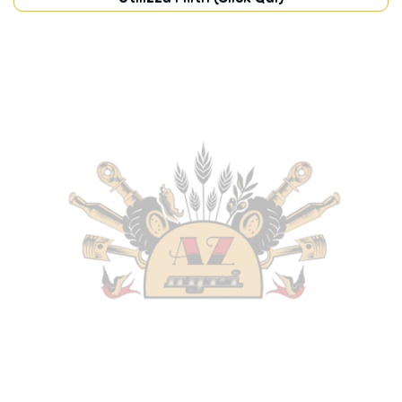
CABINA
(14)
CARROZZERIA
(21)
DISCHI FRIZIONE
(9)
FILTRI
(83)
FRENI
(4)
IMPIANTO ELETTRICO
(124)
IMPIANTO IDRAULICO
(30)
MOTORE
(249)
POMPE
(51)
PONTE ANTERIORE
(22)