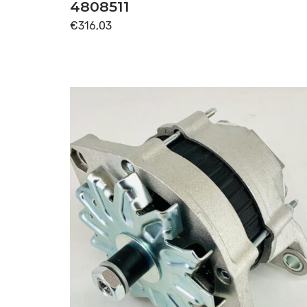
TRASMISSIONE
(80)
4808511
€
316,03
Disponibile