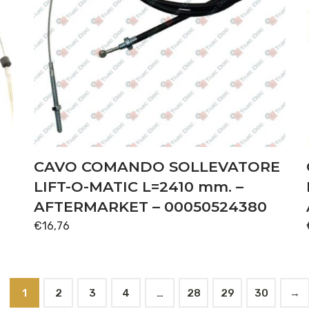
CAVO COMANDO SOLLEVATORE
LIFT-O-MATIC L=2410 mm. –
AFTERMARKET – 00050524380
€
16,76
1
2
3
4
…
28
29
30
→