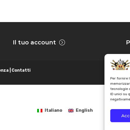
Il tuo account
P
enza | Contatti
Per fornire 
memorizzare
tecnologie 
ID unici su 
negativamen
Italiano
English
Acc