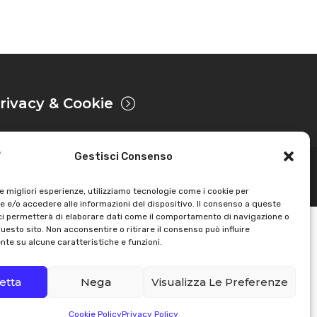
rivacy & Cookie
Gestisci Consenso
Sviluppato da
le migliori esperienze, utilizziamo tecnologie come i cookie per
 e/o accedere alle informazioni del dispositivo. Il consenso a queste
ci permetterà di elaborare dati come il comportamento di navigazione o
questo sito. Non acconsentire o ritirare il consenso può influire
te su alcune caratteristiche e funzioni.
etta
Nega
Visualizza Le Preferenze
Cookie Policy
Privacy Policy