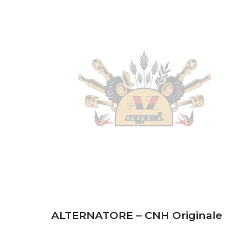
CARROZZERIA
(23)
DISCHI FRIZIONE
(8)
FILTRI
(124)
FRENI
(4)
IMPIANTO ELETTRICO
(114)
IMPIANTO IDRAULICO
(18)
MOTORE
(283)
POMPE
(42)
PONTE ANTERIORE
(4)
SOLLEVATORE
(3)
ALTERNATORE – CNH Originale 