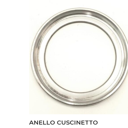
CARROZZERIA
(10)
DISCHI FRIZIONE
(6)
FILTRI
(44)
FRENI
(7)
IMPIANTO ELETTRICO
(70)
IMPIANTO IDRAULICO
(31)
LUBRIFICAZIONE
(27)
MOTORE
(94)
POMPE
(14)
PONTE ANTERIORE
(15)
ANELLO CUSCINETTO