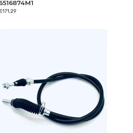
6516874M1
€
171,29