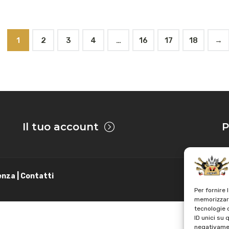
1
2
3
4
…
16
17
18
→
Il tuo account
P
enza | Contatti
Per fornire 
memorizzare
tecnologie 
ID unici su 
negativamen