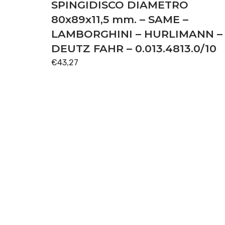
SOLLEVATORE
(18)
SPINGIDISCO DIAMETRO
80x89x11,5 mm. – SAME –
TRASMISSIONE
(54)
LAMBORGHINI – HURLIMANN –
DEUTZ FAHR – 0.013.4813.0/10
Disponibile
€
43,27