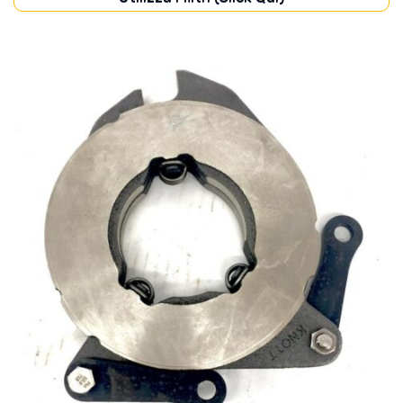
CARROZZERIA
(3)
DISCHI FRIZIONE
(10)
FRENI
(14)
POMPE
(1)
TRASMISSIONE
(52)
Disponibile