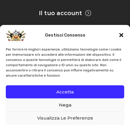
Il tuo account
Gestisci Consenso
Privacy & Cookie
Per fornire le migliori esperienze, utilizziamo tecnologie come i cookie
per memorizzare e/o accedere alle informazioni del dispositivo. Il
consenso a queste tecnologie ci permetterà di elaborare dati come il
Copyright
AZ Agri
. Tutti i diritti servati |
Assistenza |
comportamento di navigazione o ID unici su questo sito. Non
acconsentire o ritirare il consenso può influire negativamente su
Contatti
alcune caratteristiche e funzioni.
Sviluppato da
Accetta
Nega
Italiano
English
Visualizza Le Preferenze