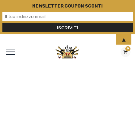
NEWSLETTER COUPON SCONTI
▲
0