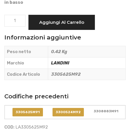
in basso
FARO
Aggiungi Al Carrello
INCASSO
2
Informazioni aggiuntive
LUCI
ROTONDO
Peso netto
0.42 Kg
A
3
Marchio
LANDINI
VITI
Codice Articolo
3305625M92
-
LANDINI
-
Codifiche precedenti
3305625M92
quantità
3308883M91
3305625M91
3300524M92
COD:
LA3305625M92