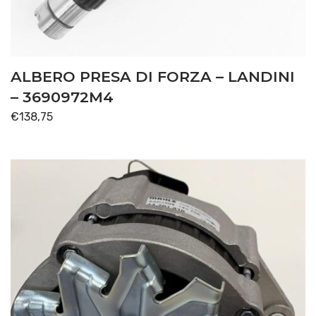
PONTE ANTERIORE
(6)
SOLLEVATORE
(19)
ALBERO PRESA DI FORZA – LANDINI
TRASMISSIONE
(129)
– 3690972M4
Disponibile
€
138,75