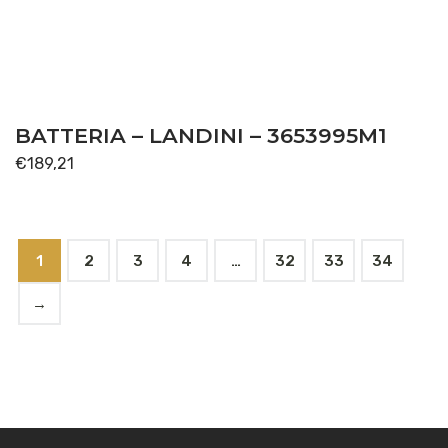
BATTERIA – LANDINI – 3653995M1
€
189,21
1
2
3
4
…
32
33
34
→