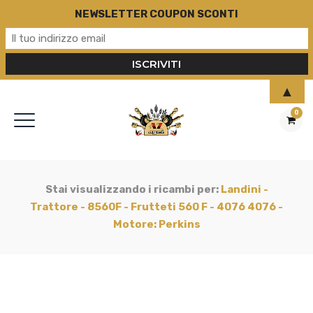
NEWSLETTER COUPON SCONTI
▲
0
Stai visualizzando i ricambi per:
Landini -
Trattore - 8560F - Frutteti 560 F - 4076 4076 -
Motore: Perkins