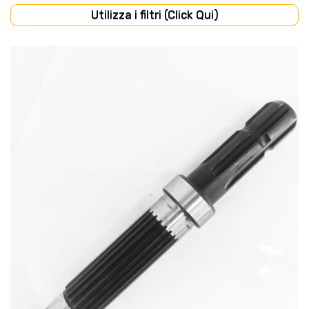
Utilizza i filtri (Click Qui)
CABINA
(35)
CARROZZERIA
(40)
DISCHI FRIZIONE
(56)
FILTRI
(62)
FRENI
(31)
IMPIANTO ELETTRICO
(108)
IMPIANTO IDRAULICO
(35)
LUBRIFICAZIONE
(23)
MOTORE
(244)
POMPE
(67)