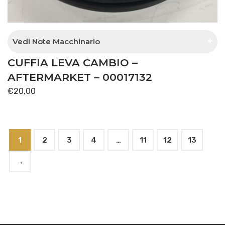
Vedi Note Macchinario
CUFFIA LEVA CAMBIO –
esterna lato tunnel centrale
AFTERMARKET – 00017132
€
20,00
1
2
3
4
…
11
12
13
→