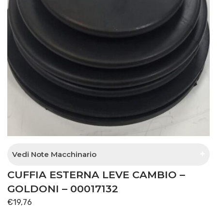
Vedi Note Macchinario
CUFFIA ESTERNA LEVE CAMBIO –
esterna lato tunnel centrale
GOLDONI – 00017132
€
19,76