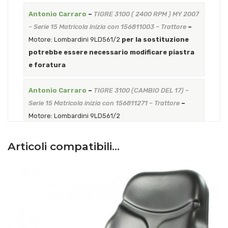
Antonio Carraro
–
TIGRE 3100 ( 2400 RPM ) MY 2007
– Serie 15 Matricola inizia con 156811003 – Trattore
–
Motore: Lombardini 9LD561/2
per la sostituzione
potrebbe essere necessario modificare piastra
e foratura
Antonio Carraro
–
TIGRE 3100 (CAMBIO DEL 17) –
Serie 15 Matricola inizia con 156811271 – Trattore
–
Motore: Lombardini 9LD561/2
Antonio Carraro
–
TIGRE 3100 II SERIE – Serie 15
Articoli compatibili…
Matricola inizia con 156811002 – Trattore
–
Motore:
Lombardini 9LD561/2
per la sostituzione potrebbe
essere necessario modificare piastra e foratura
Antonio Carraro
–
BITRAC HS – Serie 16 Matricola
inizia con 16819012 – Trattore
–
Motore: Perkins 103-13