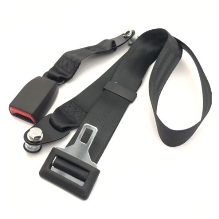
Antonio Carraro
–
TIGRE TRANS “R” – Serie 55
Matricola inizia con 55889014 – Trattore
–
Motore:
Ruggerini RD100
SEDILE,dalla matricola 03766
Antonio Carraro
–
SUPERTIGRE 3700 – Serie 21
Matricola inizia con 212011011 – Trattore
–
Motore:
Lombardini 9LD626/2
Antonio Carraro
–
SUPERTIGRE 3700 NUOVA SERIE
– Serie 21 Matricola inizia con 212011012 – Trattore
–
Motore: Lombardini 9LD626/2
Antonio Carraro
–
SUPERTIGRE 3700 VIGNETO –
Serie 21 Matricola inizia con 212014011 – Trattore
–
Motore: Lombardini 9LD626/2
Antonio Carraro
–
SUPERTIGRE 4200 – Serie 21
Matricola inizia con 211311011 – Trattore
–
Motore: VM