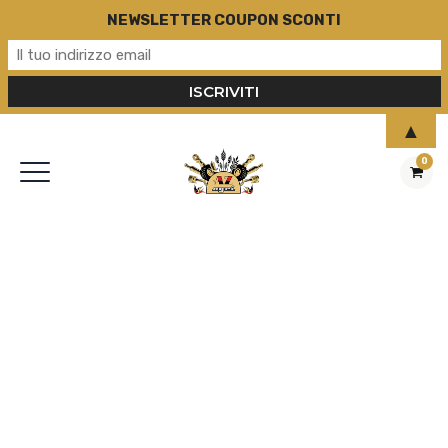
NEWSLETTER COUPON SCONTI
▲
0