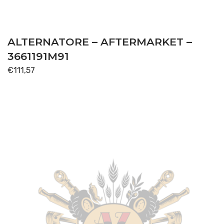
SOLLEVATORE
(10)
TRASMISSIONE
(83)
ALTERNATORE – AFTERMARKET –
Disponibile
3661191M91
€
111,57