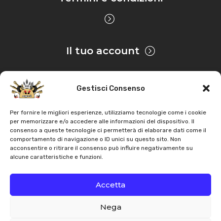
Il tuo account
Gestisci Consenso
Privacy & Cookie
Per fornire le migliori esperienze, utilizziamo tecnologie come i cookie
per memorizzare e/o accedere alle informazioni del dispositivo. Il
consenso a queste tecnologie ci permetterà di elaborare dati come il
Copyright
AZ Agri
. Tutti i diritti servati |
Assistenza |
comportamento di navigazione o ID unici su questo sito. Non
acconsentire o ritirare il consenso può influire negativamente su
Contatti
alcune caratteristiche e funzioni.
Sviluppato da
Accetta
Nega
Italiano
English