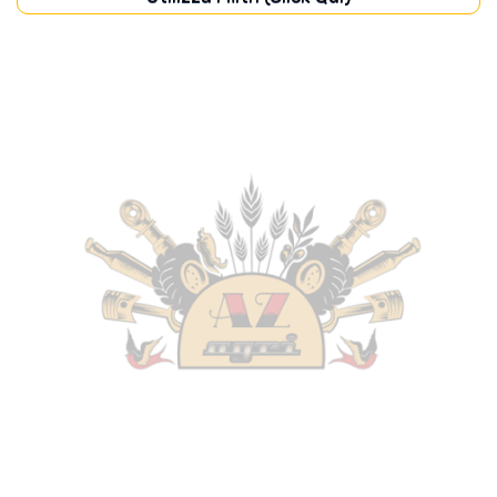
CABINA
(45)
CARROZZERIA
(40)
DISCHI FRIZIONE
(14)
FILTRI
(87)
FRENI
(30)
IMPIANTO ELETTRICO
(31)
IMPIANTO IDRAULICO
(23)
MOTORE
(140)
POMPE
(49)
PONTE ANTERIORE
(5)