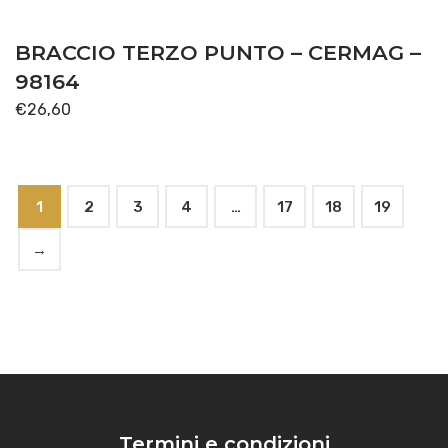
BRACCIO TERZO PUNTO – CERMAG –
98164
€
26,60
1
2
3
4
…
17
18
19
→
Termini e condizioni