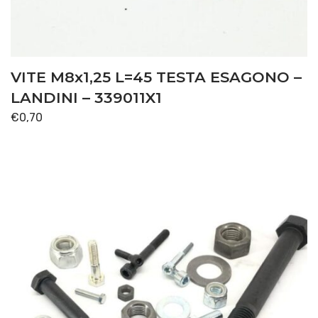
PONTE ANTERIORE
(6)
SOLLEVATORE
(19)
VITE M8x1,25 L=45 TESTA ESAGONO –
TRASMISSIONE
(129)
LANDINI – 339011X1
Disponibile
€
0,70