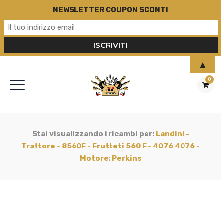
NEWSLETTER COUPON SCONTI
▲
0
Stai visualizzando i ricambi per:
Landini -
Trattore - 8560F - Frutteti 560 F - 4076 4076 -
Motore: Perkins