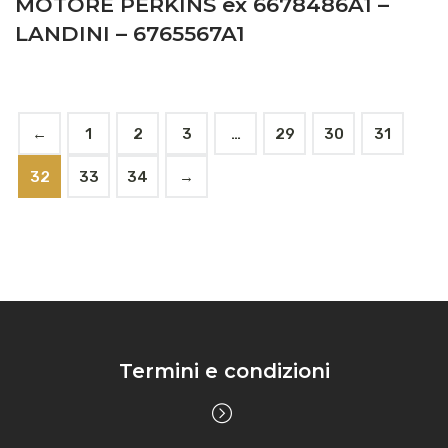
MOTORE PERKINS ex 6678486A1 –
LANDINI – 6765567A1
←
1
2
3
…
29
30
31
32
33
34
→
Termini e condizioni