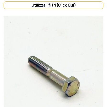
Utilizza i filtri (Click Qui)
CABINA
(35)
CARROZZERIA
(40)
DISCHI FRIZIONE
(56)
FILTRI
(62)
FRENI
(31)
IMPIANTO ELETTRICO
(108)
IMPIANTO IDRAULICO
(35)
LUBRIFICAZIONE
(23)
MOTORE
(244)
POMPE
(67)