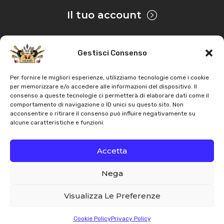
Il tuo account
Gestisci Consenso
Privacy & Cookie
Per fornire le migliori esperienze, utilizziamo tecnologie come i cookie
per memorizzare e/o accedere alle informazioni del dispositivo. Il
consenso a queste tecnologie ci permetterà di elaborare dati come il
Copyright
AZ Agri
. Tutti i diritti servati |
Assistenza |
comportamento di navigazione o ID unici su questo sito. Non
acconsentire o ritirare il consenso può influire negativamente su
Contatti
alcune caratteristiche e funzioni.
Sviluppato da
Accetta
Nega
Italiano
English
Visualizza Le Preferenze
Cookie Policy
Privacy Policy
Whatsapp
Email