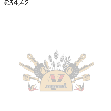
€
34,42
(1992 – 1999) L004 85FP (7090 – TL41DT)
85LP (7100 – )
85GTP (7110 – TL63DT/A) – Trattore
Landini
–
8560L (TL40DT) – Frutteti 560 L-V – 4076
4076 – Trattore
–
Motore: Perkins
Landini
–
CF60 – Trekker Compact Tier1/Tier2 (2001 –
2009) CT00 – Trattore
Massey Ferguson
–
354 F – Serie 304 Gommati (1993
– 1999) L003 Comparativo Landini Advantage 55 L –
Trattore
–
Motore: Perkins D3.152S
Massey Ferguson
–
354 S – Serie 304 Gommati (1993
– 1999) L003 Comparativo Landini Advantage 55 F –
Trattore
–
Motore: Perkins D3.152S