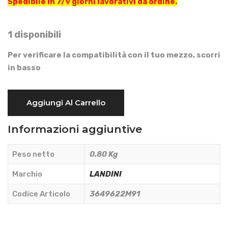
Spedibile in 7/9 giorni lavorativi da ordine.
1 disponibili
Per verificare la compatibilità con il tuo mezzo, scorri
in basso
CINTURA
Aggiungi Al Carrello
DI
SICUREZZA
Informazioni aggiuntive
-
LANDINI
Peso netto
0.80 Kg
-
3649622M91
Marchio
LANDINI
quantità
Codice Articolo
3649622M91