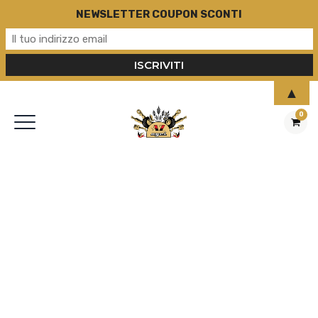
NEWSLETTER COUPON SCONTI
▲
0