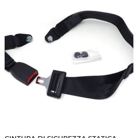
Massey Ferguson
–
MF 394 S – Serie 304 Gommati
(1993 – 1999) L003 Comparativo Landini Advantage
85 F – Trattore
–
Motore: Perkins A4.248
Questo articolo è un prodotto compatibile
per i seguenti mezzi:
Landini
–
55V – Advantage Vigneti Cab (1994 – 1999)
RP00 – Trattore
Landini
–
60V – Advantage Vigneti Cab (1994 – 1999)
RP00 – Trattore
Landini
–
75V – Advantage Vigneti Cab (1994 – 1999)
RP00 – Trattore
Landini
–
55V – Advantage Vigneti Foot Step (1994 –
1999) RT00 – Trattore