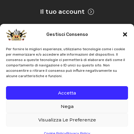
Il tuo account
Gestisci Consenso
Privacy & Cookie
Per fornire le migliori esperienze, utilizziamo tecnologie come i cookie
per memorizzare e/o accedere alle informazioni del dispositivo. Il
consenso a queste tecnologie ci permetterà di elaborare dati come il
Copyright
AZ Agri
. Tutti i diritti servati |
Assistenza |
comportamento di navigazione o ID unici su questo sito. Non
acconsentire o ritirare il consenso può influire negativamente su
Contatti
alcune caratteristiche e funzioni.
Sviluppato da
Accetta
Nega
Italiano
English
Visualizza Le Preferenze
Cookie Policy
Privacy Policy