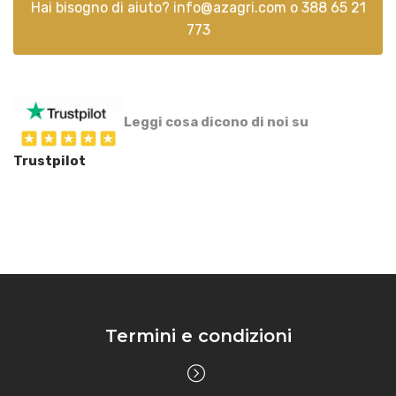
Hai bisogno di aiuto?
info@azagri.com
o
388 65 21
773
Leggi cosa dicono di noi su
Trustpilot
Termini e condizioni