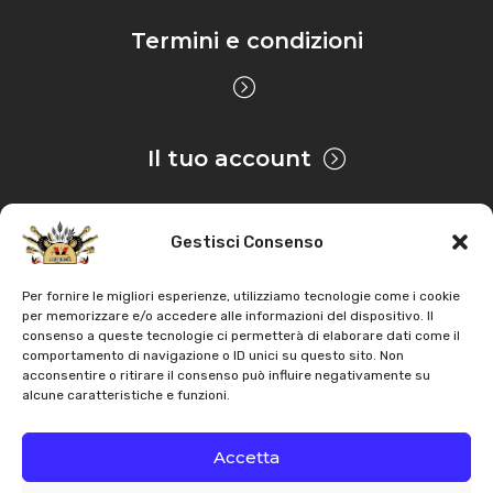
Termini e condizioni
Il tuo account
Gestisci Consenso
Privacy & Cookie
Per fornire le migliori esperienze, utilizziamo tecnologie come i cookie
per memorizzare e/o accedere alle informazioni del dispositivo. Il
consenso a queste tecnologie ci permetterà di elaborare dati come il
Copyright
AZ Agri
. Tutti i diritti servati |
Assistenza |
comportamento di navigazione o ID unici su questo sito. Non
acconsentire o ritirare il consenso può influire negativamente su
Contatti
alcune caratteristiche e funzioni.
Sviluppato da
Accetta