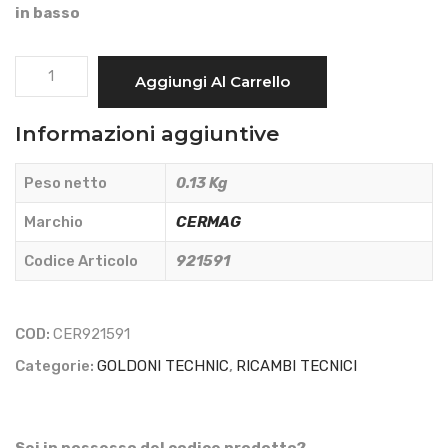
in basso
BOCCOLA
Aggiungi Al Carrello
IN
PLASTICA
Informazioni aggiuntive
SNODO
CENTRALE
Peso netto
0.13 Kg
-
CERMAG
Marchio
CERMAG
-
Codice Articolo
921591
921591
quantità
COD:
CER921591
Categorie:
GOLDONI TECHNIC
,
RICAMBI TECNICI
Sei in possesso del codice prodotto?