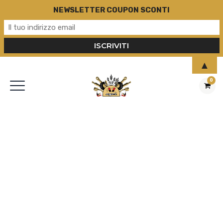
NEWSLETTER COUPON SCONTI
▲
0