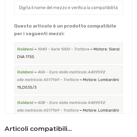
Questo articolo è un prodotto compatibile
per i seguenti mezzi:
Goldoni
–
1040 – Serie 1000 – Trattore
–
Motore: Slanzi
DVA 1750
Goldoni
–
40A – Euro dalla matricola A409592
alla matricola A517169 – Trattore
–
Motore: Lombardini
11LD535/3
Goldoni
–
40B – Euro dalla matricola A409592
alla matricola A517169 – Trattore
–
Motore: Lombardini
11LD535/3
Articoli compatibili…
Goldoni
–
42AW – Euro dalla matricola A409592