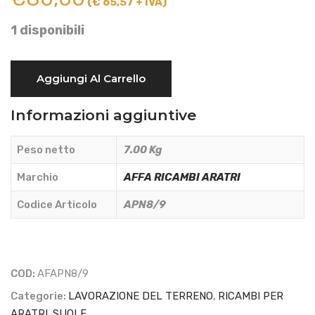
(€ 65,57 + IVA)
1 disponibili
SUOLA
Aggiungi Al Carrello
POSTERIORE
TIPO
Informazioni aggiuntive
NARDI
15C143
Peso netto
7.00 Kg
-
AFFA
Marchio
AFFA RICAMBI ARATRI
RICAMBI
Codice Articolo
APN8/9
ARATRI
-
APN8/9
quantità
COD:
AFAPN8/9
Categorie:
LAVORAZIONE DEL TERRENO
,
RICAMBI PER
ARATRI
,
SUOLE