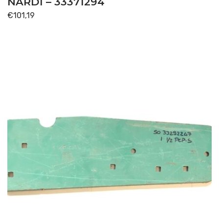
NARDI – 33371294
€
101,19