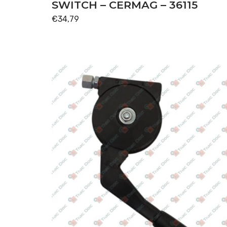
TRANSMISSION
(63)
SWITCH – CERMAG – 36115
€
34,79
In stock