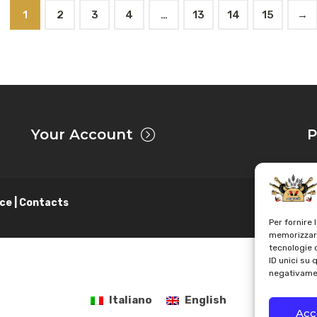
1
2
3
4
…
13
14
15
→
Your Account
P
ce | Contacts
Per fornire 
memorizzare
tecnologie 
ID unici su 
negativamen
Italiano
English
Acc