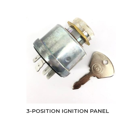
BRAKES
(6)
CAB
(11)
CLUTCH PLATES
(40)
ELECTRICAL SYSTEM
(45)
ENGINE
(85)
FILTERS
(39)
FRONT AXLE
(7)
HYDRAULIC LIFT
(1)
HYDRAULIC SYSTEM
(30)
PUMP
(47)
3-POSITION IGNITION PANEL