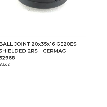
BALL JOINT 20x35x16 GE20ES
SHIELDED 2RS – CERMAG –
62968
€
3,62