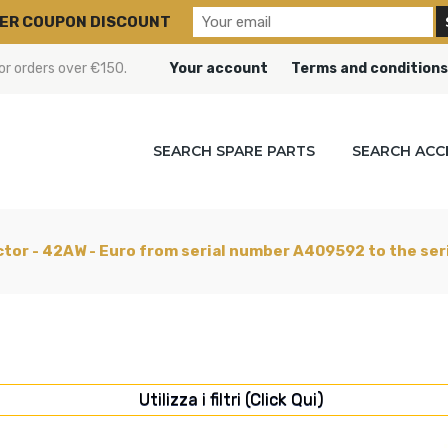
ER COUPON DISCOUNT
or orders over €150.
Your account
Terms and conditions
SEARCH SPARE PARTS
SEARCH ACC
actor - 42AW - Euro from serial number A409592 to the se
Utilizza i filtri (Click Qui)