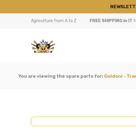
NEWSLETT
Agriculture from A to Z
FREE SHIPPING in IT
f
You are viewing the spare parts for:
Goldoni - Tr
BODYWORK
(11)