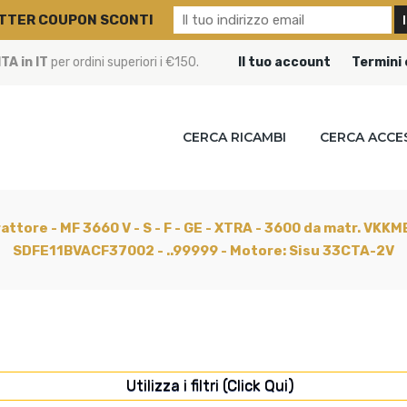
TTER COUPON SCONTI
A in IT
per ordini superiori i €150.
Il tuo account
Termini 
CERCA RICAMBI
CERCA ACCE
attore - MF 3660 V - S - F - GE - XTRA - 3600 da matr. 
SDFE11BVACF37002 - ..99999 - Motore: Sisu 33CTA-2V
Utilizza i filtri (Click Qui)