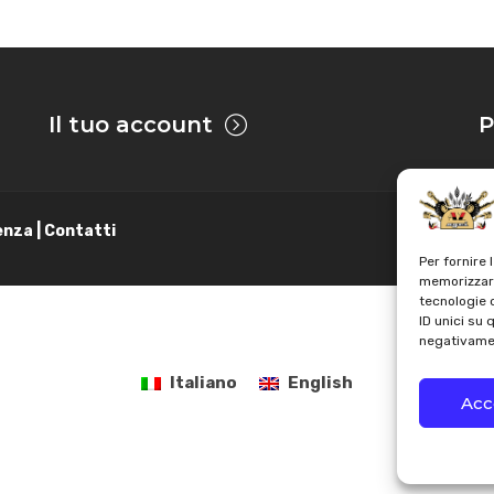
Il tuo account
P
enza | Contatti
Per fornire 
memorizzare
tecnologie 
ID unici su 
negativamen
Italiano
English
Acc