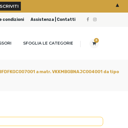
▲
e condizioni
Assistenza | Contatti
0
SSORI
SFOGLIA LE CATEGORIE
VKKMBFDFKGC007001 a matr. VKKMBGBNAJC004001 da tipo