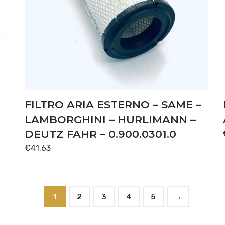
FILTRO ARIA ESTERNO – SAME –
LAMBORGHINI – HURLIMANN –
DEUTZ FAHR – 0.900.0301.0
€
41,63
1
2
3
4
5
→