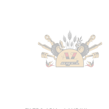
FILTRI
(76)
FRENI
(1)
IMPIANTO ELETTRICO
(1)
MOTORE
(51)
TRASMISSIONE
(25)
Disponibile