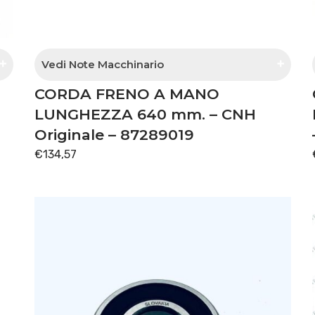
Vedi Note Macchinario
CORDA FRENO A MANO
dalla matricola J35588
LUNGHEZZA 640 mm. – CNH
Originale – 87289019
€
134,57