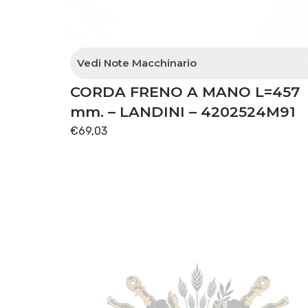
Vedi Note Macchinario
CORDA FRENO A MANO L=457
fino alla matricola J35587
mm. – LANDINI – 4202524M91
€
69,03