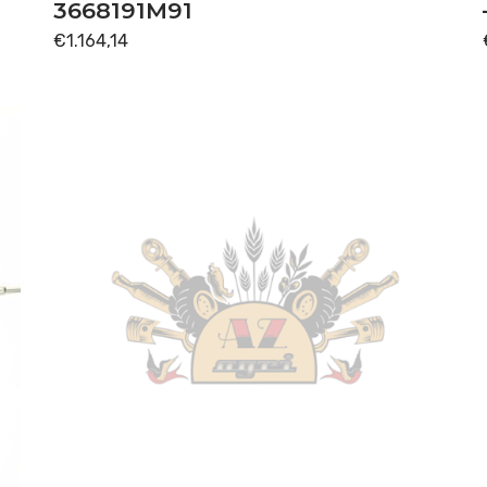
3668191M91
€
1.164,14