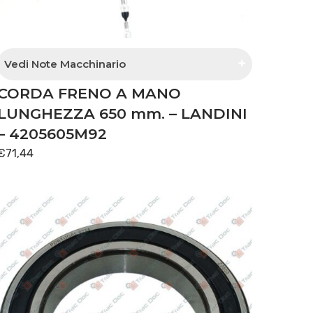
Vedi Note Macchinario
CORDA FRENO A MANO
dalla matricola J35588
LUNGHEZZA 650 mm. – LANDINI
– 4205605M92
€
71,44