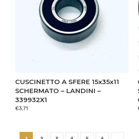
CUSCINETTO A SFERE 15x35x11
SCHERMATO – LANDINI –
339932X1
€
3,71
1
2
3
4
5
6
→