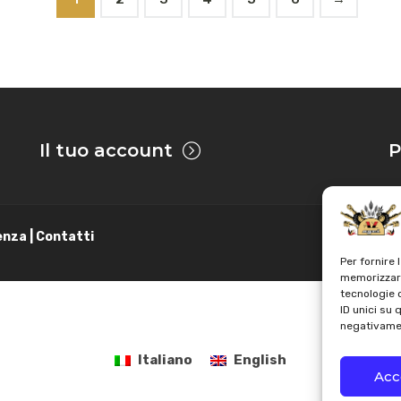
Il tuo account
P
enza | Contatti
Per fornire 
memorizzare
tecnologie 
ID unici su 
negativamen
Italiano
English
Acc