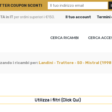
TTER COUPON SCONTI
A in IT
per ordini superiori i €150.
Il tuo account
Termini 
CERCA RICAMBI
CERCA ACCE
zzando i ricambi per:
Landini - Trattore - 50 - Mistral (1998
Utilizza i filtri (Click Qui)