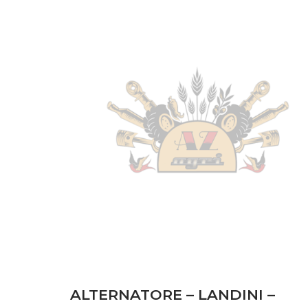
CARROZZERIA
(15)
DISCHI FRIZIONE
(14)
FILTRI
(4)
IMPIANTO ELETTRICO
(14)
MOTORE
(12)
POMPE
(6)
TRASMISSIONE
(49)
Disponibile
ALTERNATORE – LANDINI –