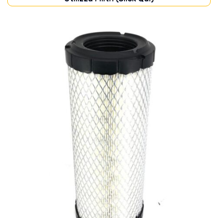
CABINA
(1)
FILTRI
(27)
MOTORE
(20)
TRASMISSIONE
(7)
Disponibile