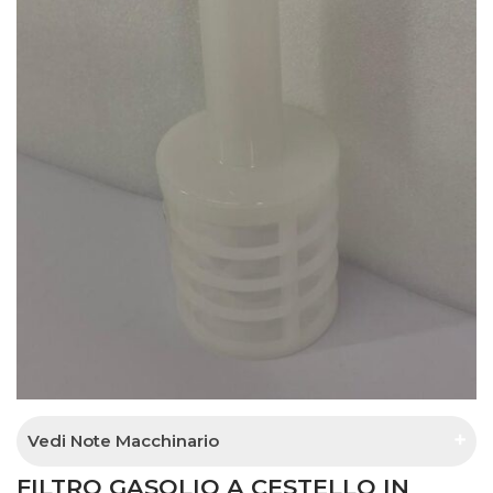
Vedi Note Macchinario
FILTRO GASOLIO A CESTELLO IN
prefiltro