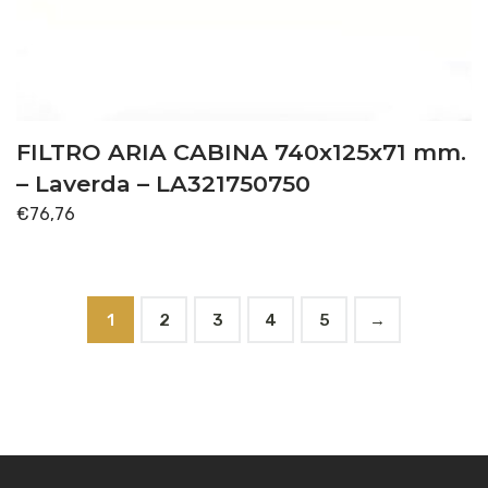
FILTRO ARIA CABINA 740x125x71 mm.
– Laverda – LA321750750
€
76,76
1
2
3
4
5
→