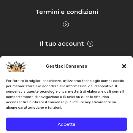
Termini e condizioni
Il tuo account
Gestisci Consenso
Privacy & Cookie
Per fornire le migliori esperienze, utilizziamo tecnologie come i cookie
per memorizzare e/o accedere alle informazioni del dispositivo. Il
consenso a queste tecnologie ci permetterà di elaborare dati come il
Copyright
AZ Agri
. Tutti i diritti servati |
Assistenza |
comportamento di navigazione o ID unici su questo sito. Non
acconsentire o ritirare il consenso può influire negativamente su
Contatti
alcune caratteristiche e funzioni.
Sviluppato da
Accetta