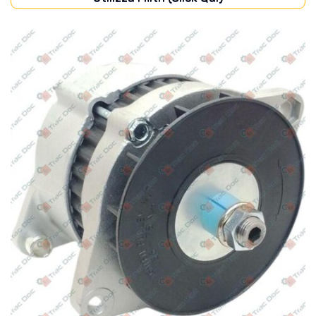
CABINA
(5)
FILTRI
(5)
FRENI
(12)
IMPIANTO ELETTRICO
(12)
MOTORE
(47)
POMPE
(20)
TRASMISSIONE
(14)
Disponibile