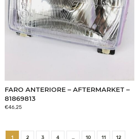
FARO ANTERIORE – AFTERMARKET –
81869813
€
46,25
1
2
3
4
…
10
11
12