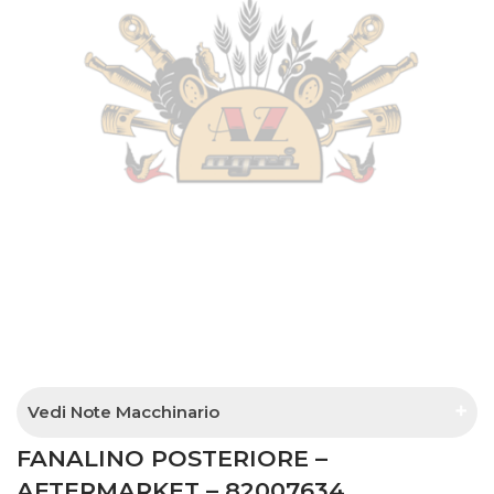
Vedi Note Macchinario
FANALINO POSTERIORE –
Dopo il 11/1995
AFTERMARKET – 82007634