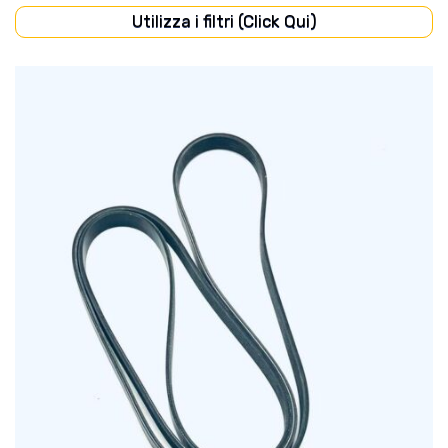
Utilizza i filtri (Click Qui)
CABINA
(16)
CARROZZERIA
(8)
DISCHI FRIZIONE
(7)
FILTRI
(55)
FRENI
(6)
IMPIANTO ELETTRICO
(26)
IMPIANTO IDRAULICO
(7)
MOTORE
(91)
POMPE
(9)
PONTE ANTERIORE
(3)