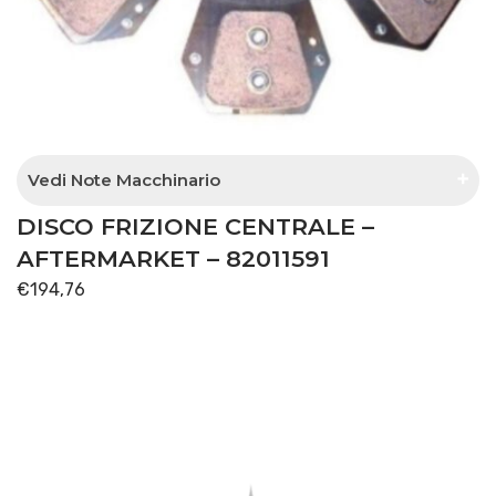
Vedi Note Macchinario
DISCO FRIZIONE CENTRALE –
trasmissione meccanica
AFTERMARKET – 82011591
€
194,76