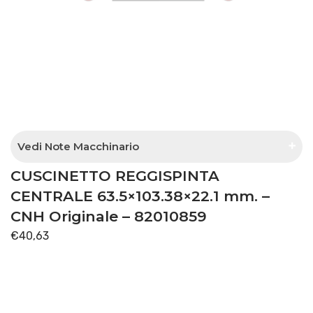
Vedi Note Macchinario
CUSCINETTO REGGISPINTA
trasmissione meccanica
CENTRALE 63.5×103.38×22.1 mm. –
CNH Originale – 82010859
€
40,63