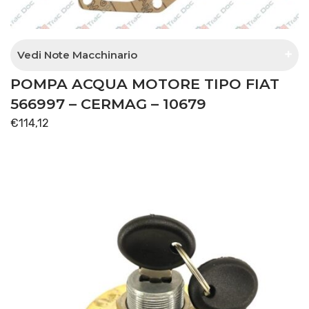
Vedi Note Macchinario
POMPA ACQUA MOTORE TIPO FIAT
attenzione esistono più versioni di pompa
acqua per questo trattore, questo articolo è
566997 – CERMAG – 10679
l'unico fornibile: verificare attentamente con
€
114,12
l'immagine dell'articolo la corrispondenza.