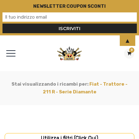
NEWSLETTER COUPON SCONTI
▲
0
Stai visualizzando i ricambi per:
Fiat - Trattore -
211 R - Serie Diamante
Utilizza i filtri (Click Qui)