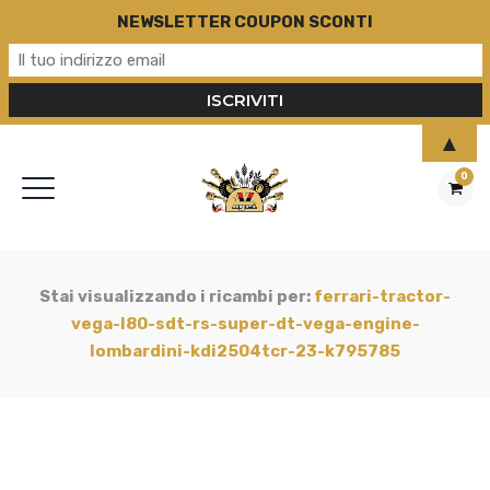
NEWSLETTER COUPON SCONTI
▲
0
Stai visualizzando i ricambi per:
ferrari-tractor-
vega-l80-sdt-rs-super-dt-vega-engine-
lombardini-kdi2504tcr-23-k795785