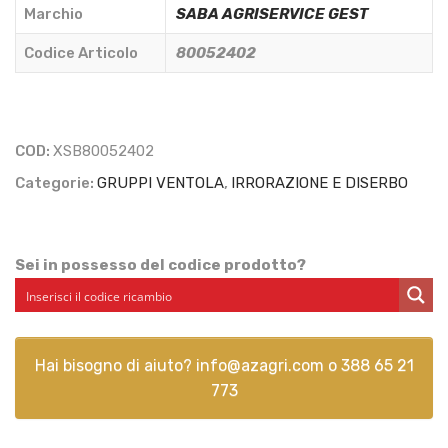
A
Marchio
SABA AGRISERVICE GEST
6
Codice Articolo
80052402
ATTACCHI
x
1/4"
-
COD:
XSB80052402
SABA
Categorie:
GRUPPI VENTOLA
,
IRRORAZIONE E DISERBO
AGRISERVICE
GEST
-
80052402
Sei in possesso del codice prodotto?
quantità
Hai bisogno di aiuto?
info@azagri.com
o
388 65 21
773