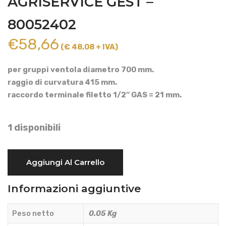
AGRISERVICE GEST –
80052402
€
58,66
(€ 48,08 + IVA)
per gruppi ventola diametro 700 mm.
raggio di curvatura 415 mm.
raccordo terminale filetto 1/2″ GAS = 21 mm.
1 disponibili
COLLETTORE
Aggiungi Al Carrello
INOX
DESTRO
Informazioni aggiuntive
DIAMETRO
21
Peso netto
0.05 Kg
mm.