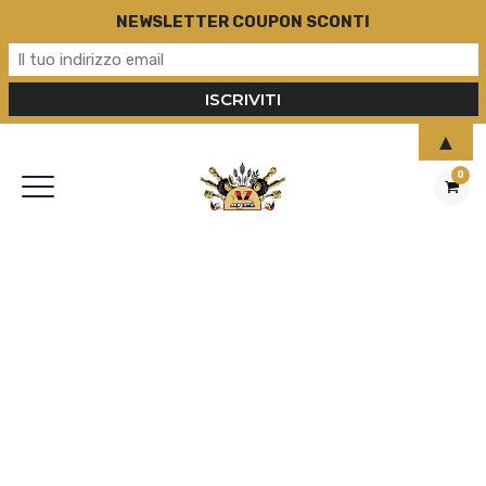
NEWSLETTER COUPON SCONTI
▲
0