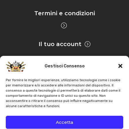
Termini e condizioni
Il tuo account
Gestisci Consenso
Privacy & Cookie
Per fornire le migliori esperienze, utilizziamo tecnologie come i cookie
per memorizzare e/o accedere alle informazioni del dispositivo. Il
consenso a queste tecnologie ci permetterà di elaborare dati come il
Copyright
AZ Agri
. Tutti i diritti servati |
Assistenza |
comportamento di navigazione o ID unici su questo sito. Non
acconsentire o ritirare il consenso può influire negativamente su
Contatti
alcune caratteristiche e funzioni.
Sviluppato da
Accetta