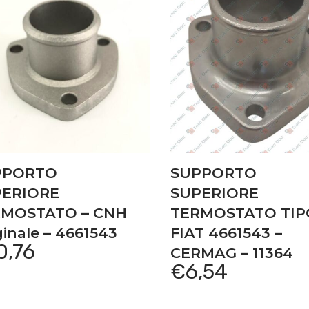
PPORTO
SUPPORTO
PERIORE
SUPERIORE
RMOSTATO – CNH
TERMOSTATO TIP
ginale – 4661543
FIAT 4661543 –
0,76
CERMAG – 11364
€
6,54