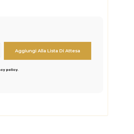
acy policy
.