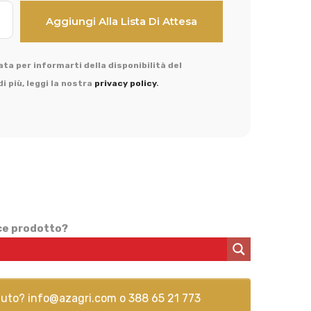
ta per informarti della disponibilità del
i più, leggi la nostra
privacy policy
.
ice prodotto?
aiuto?
info@azagri.com
o
388 65 21 773