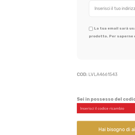
La tua email sarà usa
prodotto. Per saperne d
COD:
LVLA4661543
Sei in possesso del cod
Hai bisogno di 