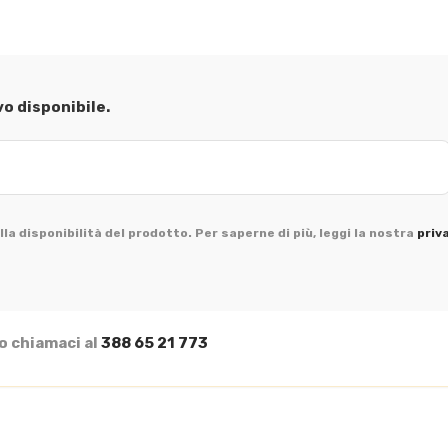
vo disponibile.
la disponibilità del prodotto. Per saperne di più, leggi la nostra
priv
o chiamaci al
388 65 21 773