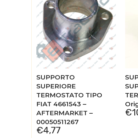
SUPPORTO
SU
SUPERIORE
SU
TERMOSTATO TIPO
TE
FIAT 4661543 –
Ori
€
1
AFTERMARKET –
00050511267
€
4,77