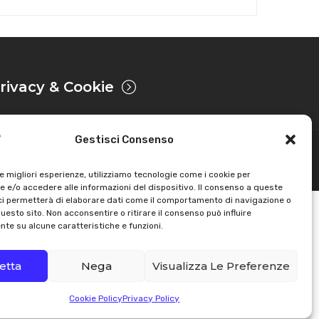
rivacy & Cookie
Gestisci Consenso
Sviluppato da
le migliori esperienze, utilizziamo tecnologie come i cookie per
 e/o accedere alle informazioni del dispositivo. Il consenso a queste
ci permetterà di elaborare dati come il comportamento di navigazione o
questo sito. Non acconsentire o ritirare il consenso può influire
te su alcune caratteristiche e funzioni.
etta
Nega
Visualizza Le Preferenze
Cookie Policy
Privacy Policy
Email