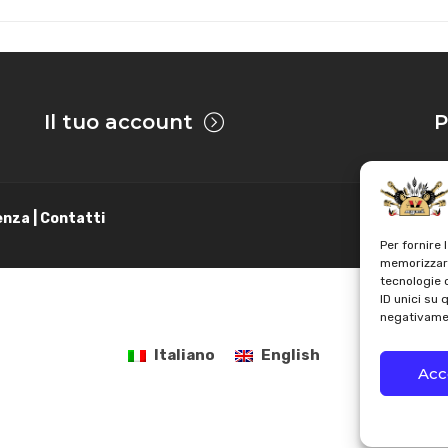
Il tuo account
P
enza | Contatti
Per fornire 
memorizzare
tecnologie 
ID unici su 
negativamen
Italiano
English
Acc