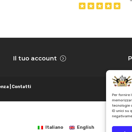
Il tuo account
P
enza | Contatti
Per fornire 
memorizzare
tecnologie 
ID unici su 
negativamen
Italiano
English