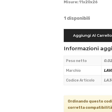
Misure: 11x20x26
1 disponibili
BOCCOLA
Aggiungi Al Carrello
TENDICATENA
COCLEA
Informazioni agg
-
LAVERDA
Peso netto
0.02
-
LA300137221
Marchio
LAV
quantità
Codice Articolo
LA3
Ordinando questo codi
corretta compatibilità