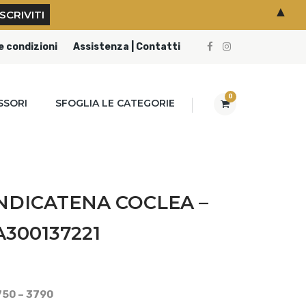
▲
e condizioni
Assistenza | Contatti
0
SSORI
SFOGLIA LE CATEGORIE
NDICATENA COCLEA –
A300137221
750 – 3790