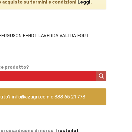
o acquisto
su termini e condizioni
Leggi
.
FERGUSON FENDT LAVERDA VALTRA FORT
ice prodotto?
aiuto?
info@azagri.com
o
388 65 21 773
gi cosa dicono di noi su
Trustpilot