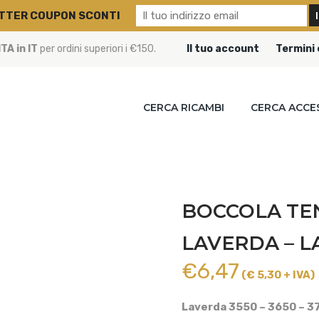
TTER COUPON SCONTI
A in IT
per ordini superiori i €150.
Il tuo account
Termini 
CERCA RICAMBI
CERCA ACCE
BOCCOLA TE
LAVERDA – L
€
6,47
(€ 5,30 + IVA)
Laverda 3550 – 3650 – 3