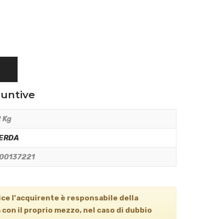
iuntive
 Kg
ERDA
00137221
ce l'acquirente è responsabile della
 con il proprio mezzo, nel caso di dubbio