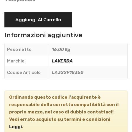
ALBERO
Aggiungi Al Carrello
SCUOTIPAGLIA
-
Informazioni aggiuntive
Laverda
-
Peso netto
16.00 Kg
LA322918350
quantità
Marchio
LAVERDA
Codice Articolo
LA322918350
Ordinando questo codice l'acquirente è
responsabile della corretta compatibilità con il
proprio mezzo, nel caso di dubbio contattaci!
Vedi
errato acquisto
su termini e condizioni
Leggi
.