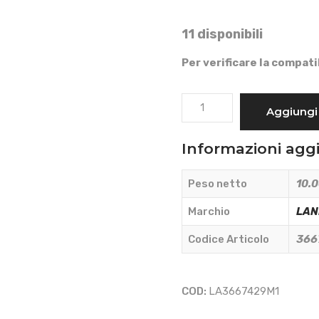
11 disponibili
Per verificare la compati
VETRO
Aggiungi 
PORTA
DESTRA
Informazioni agg
-
LANDINI
Peso netto
10.0
-
3667429M1
Marchio
LAN
quantità
Codice Articolo
366
COD:
LA3667429M1