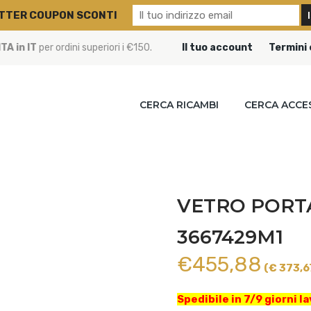
TTER COUPON SCONTI
A in IT
per ordini superiori i €150.
Il tuo account
Termini 
CERCA RICAMBI
CERCA ACCE
VETRO PORTA
3667429M1
€
455,88
(€ 373,67
Spedibile in 7/9 giorni la