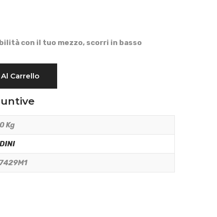
bilità con il tuo mezzo, scorri in basso
Al Carrello
iuntive
0 Kg
DINI
7429M1