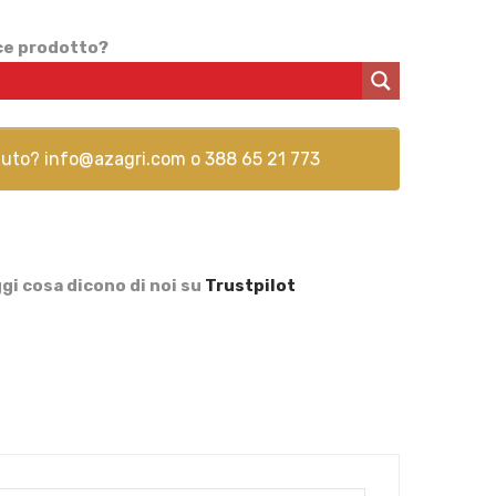
ice prodotto?
aiuto?
info@azagri.com
o
388 65 21 773
gi cosa dicono di noi su
Trustpilot