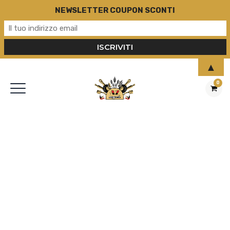
NEWSLETTER COUPON SCONTI
▲
0