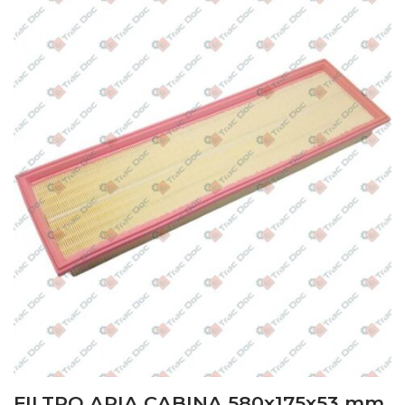
McCormick
–
F90/GE/XL/GB – F Top Restyling (2010)
RP55 – Trattore
Landini
–
80 F/GE/GT – Rex Techno Tier 3 (2008 –
2009) RP54 – Trattore
Landini
–
85 F/GT/GE – Rex Tier 2 (2003 – 2008) RP51
– Trattore
–
Motore: Perkins 1104C-44
dalla matricola
W09145
Landini
–
80 F/GE/GT – Rex Tier 3 (2008 – 2009)
RP53 – Trattore
McCormick
–
F 80 GE/XL – F/XL Techno Tier 3 (2008 –
2009) RP54 – Trattore
Valpadana
–
3675F – 3600 Tier 2 – Trattore
dalla
FILTRO ARIA CABINA 580x175x53 mm.