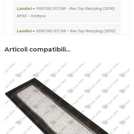
Landini
–
110F/GE/GT/GB – Rex Top Restyling (2010)
RP55 – Trattore
Landini
–
120F/GE/GT/GB – Rex Top Restyling (2010)
RP55 – Trattore
–
Motore: Perkins
Articoli compatibili…
Landini
–
75F – Rex Top Restyling (2010) RP55 –
Trattore
Landini
–
80F/GE/GT/GB – Rex Top Restyling (2010)
RP55 – Trattore
Landini
–
85F/GE/GB – Rex Top Restyling (2010)
RP55 – Trattore
Landini
–
90F/GE/GT/GB – Rex Top Restyling (2010)
RP55 – Trattore