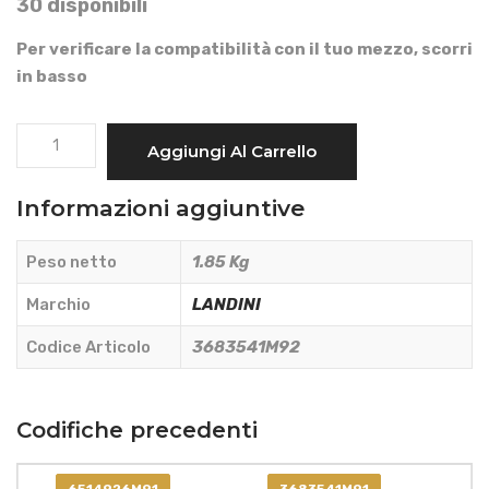
30 disponibili
Per verificare la compatibilità con il tuo mezzo, scorri
in basso
FILTRO
Aggiungi Al Carrello
ARIA
CABINA
Informazioni aggiuntive
CARBONI
ATTIVI
Peso netto
1.85 Kg
580x175x53
mm.
Marchio
LANDINI
-
Codice Articolo
3683541M92
LANDINI
-
3683541M92
Codifiche precedenti
quantità