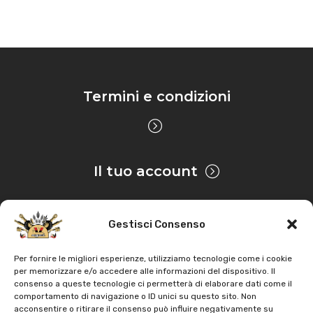
Termini e condizioni
Il tuo account
Gestisci Consenso
Privacy & Cookie
Per fornire le migliori esperienze, utilizziamo tecnologie come i cookie
per memorizzare e/o accedere alle informazioni del dispositivo. Il
consenso a queste tecnologie ci permetterà di elaborare dati come il
Copyright
AZ Agri
. Tutti i diritti servati |
Assistenza |
comportamento di navigazione o ID unici su questo sito. Non
acconsentire o ritirare il consenso può influire negativamente su