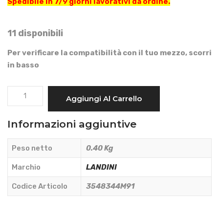
Spedibile in 7/9 giorni lavorativi da ordine.
11 disponibili
Per verificare la compatibilità con il tuo mezzo, scorri
in basso
FANALINO
Aggiungi Al Carrello
ANTERIORE
DX
Informazioni aggiuntive
-
LANDINI
Peso netto
0.40 Kg
-
3548344M91
Marchio
LANDINI
quantità
Codice Articolo
3548344M91