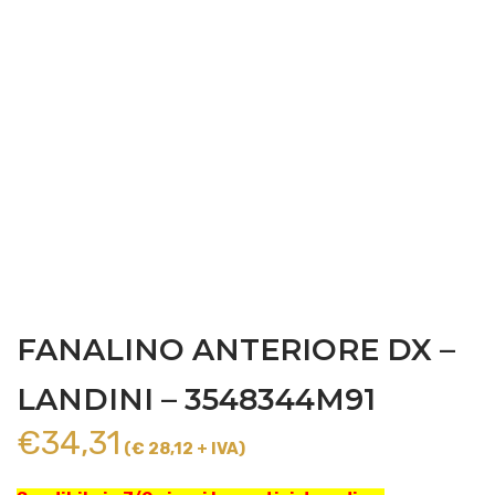
FANALINO ANTERIORE DX –
LANDINI – 3548344M91
€
34,31
(€ 28,12 + IVA)