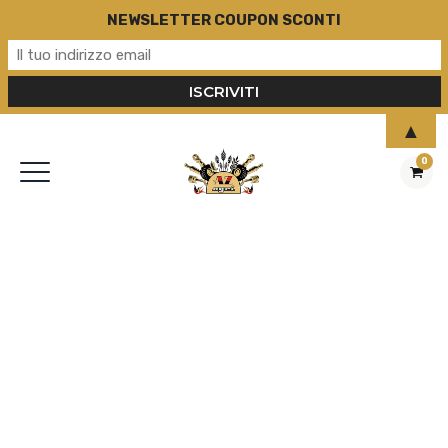
NEWSLETTER COUPON SCONTI
▲
0