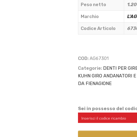
Peso netto
1.20
TIPO
KUHN
Marchio
L'A
GALFRE'
Codice Articolo
673
-
L'AGRICOLA
RICAMBI
-
COD:
AG67301
67301
Categorie:
DENTI PER GIR
quantità
KUHN GIRO ANDANATORI E 
DA FIENAGIONE
Sei in possesso del cod