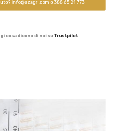
aiuto?
info@azagri.com
o
388 65 21 773
gi cosa dicono di noi su
Trustpilot