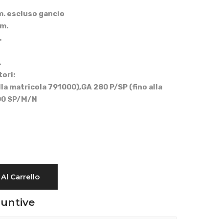
. escluso gancio
m.
.
.
ori:
la matricola 791000),GA 280 P/SP (fino alla
00 SP/M/N
Al Carrello
iuntive