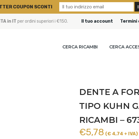
TTER COUPON SCONTI
A in IT
per ordini superiori i €150.
Il tuo account
Termini 
CERCA RICAMBI
CERCA ACCE
DENTE A FO
TIPO KUHN G
RICAMBI – 67
€
5,78
(€ 4,74 + IVA)