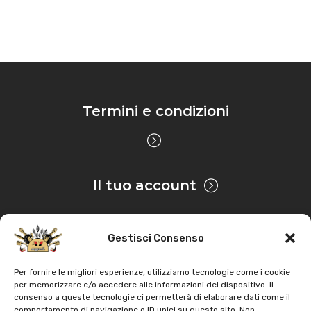
Termini e condizioni
Il tuo account
Gestisci Consenso
Privacy & Cookie
Per fornire le migliori esperienze, utilizziamo tecnologie come i cookie
per memorizzare e/o accedere alle informazioni del dispositivo. Il
consenso a queste tecnologie ci permetterà di elaborare dati come il
Copyright
AZ Agri
. Tutti i diritti servati |
Assistenza |
comportamento di navigazione o ID unici su questo sito. Non