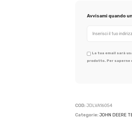
Avvisami quando un 
La tua email sarà usa
prodotto. Per saperne d
COD:
JDLVA16054
Categorie:
JOHN DEERE T