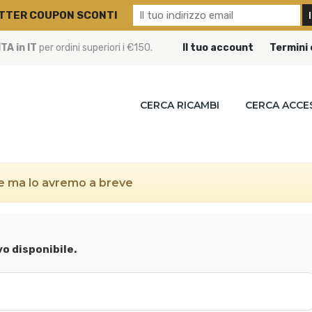
TTER COUPON SCONTI
A in IT
per ordini superiori i €150.
Il tuo account
Termini 
CERCA RICAMBI
CERCA ACCE
le ma lo avremo a breve
vo disponibile.