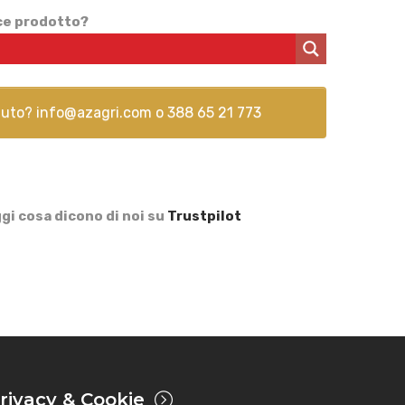
ice prodotto?
aiuto?
info@azagri.com
o
388 65 21 773
gi cosa dicono di noi su
Trustpilot
rivacy & Cookie