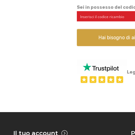
Sei in possesso del cod
Hai bisogno di 
Leg
Il tuo account
P