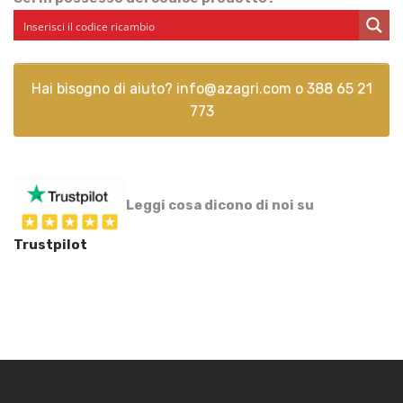
Hai bisogno di aiuto?
info@azagri.com
o
388 65 21
773
Leggi cosa dicono di noi su
Trustpilot