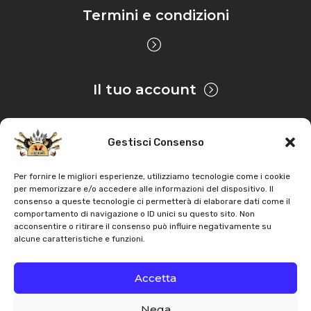
Termini e condizioni
Il tuo account
Gestisci Consenso
Privacy & Cookie
Per fornire le migliori esperienze, utilizziamo tecnologie come i cookie
per memorizzare e/o accedere alle informazioni del dispositivo. Il
consenso a queste tecnologie ci permetterà di elaborare dati come il
Copyright
AZ Agri
. Tutti i diritti servati |
Assistenza |
comportamento di navigazione o ID unici su questo sito. Non
acconsentire o ritirare il consenso può influire negativamente su
Contatti
alcune caratteristiche e funzioni.
Sviluppato da
Accetta
Nega