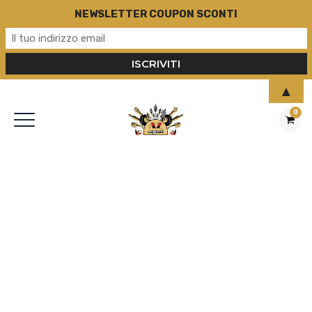
NEWSLETTER COUPON SCONTI
▲
0