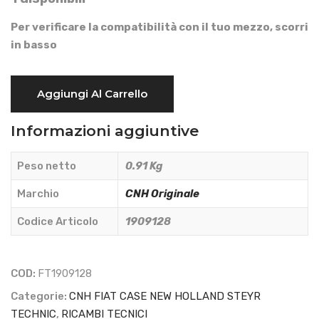
Per verificare la compatibilità con il tuo mezzo, scorri
in basso
FILTRO
Aggiungi Al Carrello
ARIA
ESTERNO
Informazioni aggiuntive
-
CNH
Peso netto
0.91 Kg
Originale
-
Marchio
CNH Originale
1909128
Codice Articolo
1909128
quantità
COD:
FT1909128
Categorie:
CNH FIAT CASE NEW HOLLAND STEYR
TECHNIC
,
RICAMBI TECNICI