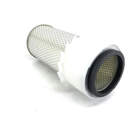
Antonio Carraro
–
SM TIGRONE 7000 MEDIUM “I” –
Serie 13 “SM” Matricola inizia con 13299013 – Trattore
–
Motore: VM 1053/SU
Antonio Carraro
–
SM TIGRONE 7000 NORMAL “I” –
Serie 13 “SM” Matricola inizia con 13289013 – Trattore
–
Motore: VM 1053/SU
Antonio Carraro
–
SM TIGRONE 7000 VIGNETO “I” –
Serie 13 “SM” Matricola inizia con 13459013 – Trattore
–
Motore: VM 1053/SU
Antonio Carraro
–
SM TROPICAL 7000 “I” – Serie 13
“SM” Matricola inizia con 13199013 – Trattore
–
Motore:
VM 1053/SU
Antonio Carraro
–
KING TIGRONE 4800 “I” – Serie 14
“King” Matricola inizia con 14309013 – Trattore
–