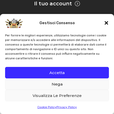
Il tuo account
Gestisci Consenso
Privacy & Cookie
Per fornire le migliori esperienze, utilizziamo tecnologie come i cookie
per memorizzare e/o accedere alle informazioni del dispositivo. Il
consenso a queste tecnologie ci permetterà di elaborare dati come il
Copyright
AZ Agri
. Tutti i diritti servati |
Assistenza |
comportamento di navigazione o ID unici su questo sito. Non
acconsentire o ritirare il consenso può influire negativamente su
Contatti
alcune caratteristiche e funzioni.
Sviluppato da
Accetta
Nega
Italiano
English
Visualizza Le Preferenze
Cookie Policy
Privacy Policy
Whatsapp
Email