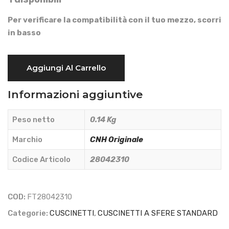
Per verificare la compatibilità con il tuo mezzo, scorri
in basso
CUSCINETTO
Aggiungi Al Carrello
A
SFERE
Informazioni aggiuntive
SCHERMATO
20x47x18
Peso netto
0.14 Kg
-
CNH
Marchio
CNH Originale
Originale
Codice Articolo
28042310
-
28042310
quantità
COD:
FT28042310
Categorie:
CUSCINETTI
,
CUSCINETTI A SFERE STANDARD