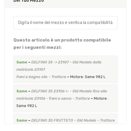
Del Tuo Mezzo
Questo articolo è un prodotto compatibile
per i seguenti mezzi:
Same
–
DELFINO 35 -> 23107 – Old Models dalla
matricola 23107
freni a bagno olio – Trattore
–
Motore: Same 982 L
Same
–
DELFINO 35 23106 <- - Old Models fino alla
matricola 23106 - freni a secco - Trattore
–
Motore:
Same 982 L
Same
–
DELFINO 35 FRUTTETO – Old Models – Trattore
–
Motore: Same 982 L