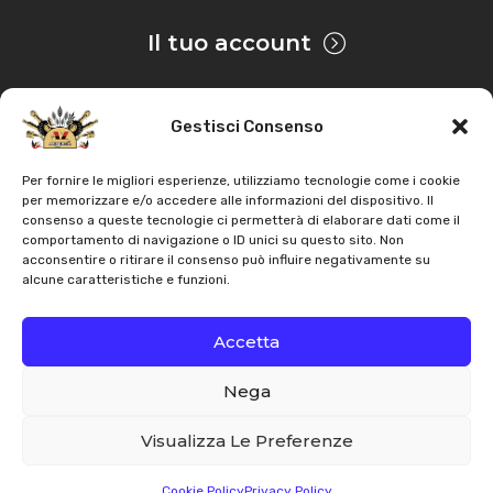
Questo articolo è un prodotto compatibile
Il tuo account
per i seguenti mezzi:
Gestisci Consenso
Privacy & Cookie
Per fornire le migliori esperienze, utilizziamo tecnologie come i cookie
per memorizzare e/o accedere alle informazioni del dispositivo. Il
consenso a queste tecnologie ci permetterà di elaborare dati come il
Copyright
AZ Agri
. Tutti i diritti servati |
Assistenza |
comportamento di navigazione o ID unici su questo sito. Non
acconsentire o ritirare il consenso può influire negativamente su
Contatti
alcune caratteristiche e funzioni.
Sviluppato da
Accetta
Nega
Italiano
English
Visualizza Le Preferenze
Cookie Policy
Privacy Policy