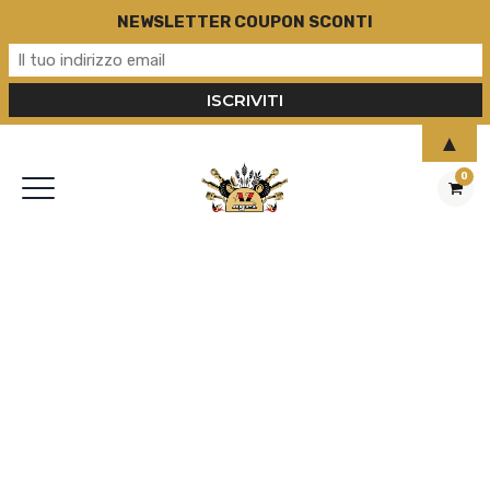
NEWSLETTER COUPON SCONTI
▲
0