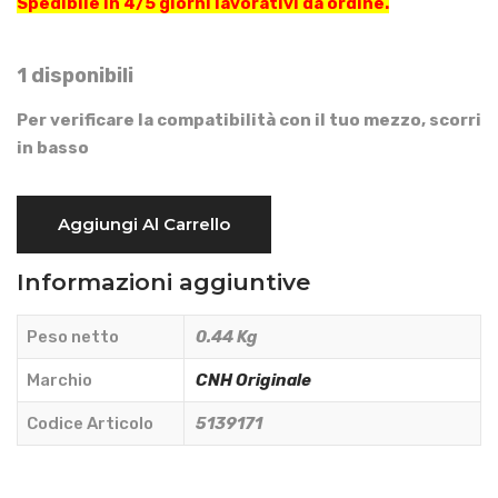
Spedibile in 4/5 giorni lavorativi da ordine.
1 disponibili
Per verificare la compatibilità con il tuo mezzo, scorri
in basso
CAVO
Aggiungi Al Carrello
SOLLEVATORE
-
Informazioni aggiuntive
CNH
Originale
Peso netto
0.44 Kg
-
5139171
Marchio
CNH Originale
quantità
Codice Articolo
5139171